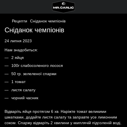
Рецепти
Сніданок чемпіонів
Сніданок чемпіонів
24 липня 2023
Нам знадобиться:
2 яйця
100г слабосоленого лосося
50 гр. зелеленої спаржи
1 томат
листя салату
чорний часник
Відваріть яйця протягом 6 хв. Наріжте томат великими
шматками, додайте листя салату та заправте усе лимонним
соком. Спаржу відваріть 2 хвилини у ккиплячій підсоленій воді,