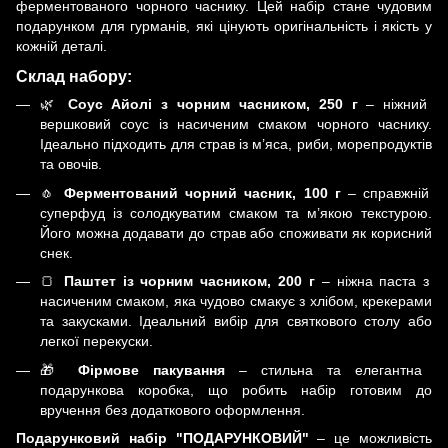
ферментованого чорного часнику. Цей набір стане чудовим
подарунком для гурманів, які цінують оригінальність і якість у
кожній деталі.
Склад набору:
🌿
Соус Айолі з чорним часником, 250 г
– ніжний
вершковий соус із насиченим смаком чорного часнику.
Ідеально підходить для страв із м’яса, риби, морепродуктів
та овочів.
🧄
Ферментований чорний часник, 100 г
– справжній
суперфуд із солодкуватим смаком та м’якою текстурою.
Його можна додавати до страв або споживати як корисний
снек.
🍞
Паштет із чорним часником, 200 г
– ніжна паста з
насиченим смаком, яка чудово смакує з хлібом, крекерами
та закусками. Ідеальний вибір для святкового столу або
легкої перекуски.
🎁
Фірмове пакування
– стильна та елегантна
подарункова коробка, що робить набір готовим до
вручення без додаткового оформлення.
Подарунковий набір "ПОДАРУНКОВИЙ"
– це можливість