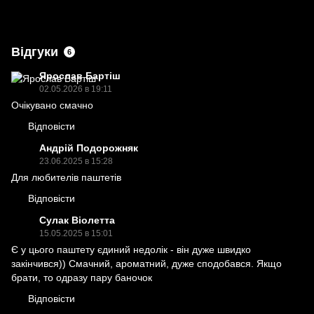
Відгуки
6
Ярослав Бартіш
02.05.2026 в 19:11
Очікувано смачно
Відповісти
Андрій Подорожняк
23.06.2025 в 15:28
Для любителів паштетів
Відповісти
Сулак Віолетта
15.05.2025 в 15:01
Є у цього паштету єдиний недолік - він дуже швидко
закінчився)) Смачний, ароматний, дуже сподобався. Якщо
брати, то одразу пару баночок
Відповісти