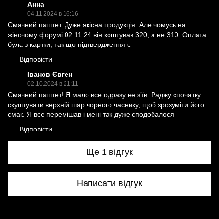
Анна
04.11.2024 в 16:16
Смачний паштет. Дуже якісна продукція. Але чомусь на
жіночому форумі 02.11.24 він коштував 320, а не 310. Оплата
була з картки, так що підтвердження є
Відповісти
Іванов Євген
02.10.2024 в 21:11
Смачний паштет! Я мало все одразу не зʼїв. Раджу спочатку
скуштувати верхній шар чорного часнику, щоб зрозуміти його
смак. Я все перемішав і мені так дуже сподобалося.
Відповісти
Ще 1 відгук
Написати відгук
Доставка
Оплата