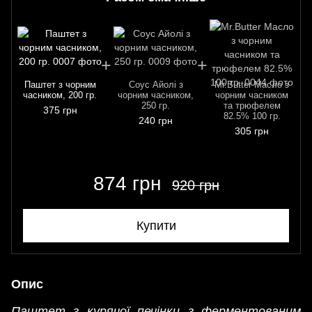
Паштет з чорним
Соус Айолі з
Mr.Butter Масло з
часником, 200 гр.
чорним часником,
чорним часником
250 гр.
та трюфелем
375 грн
82.5% 100 гр.
240 грн
305 грн
874 грн
920 грн
Купити
Опис
Паштет з курячої печінки з ферментованим