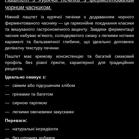
чорним часником.
Ніжний паштет із курячої печінки з додаванням чорного
ферментованого часнику — це гармонійне поєднання класики
та вишуканого гастрономічного акценту. Завдяки ферментації
часник набуває м’якого, солодкуватого смаку з легкими нотами
карамелі та бальзамічної глибини, що ідеально доповнює
делікатну текстуру печінки.
Паштет має кремову консистенцію та багатий смаковий
профіль без різкої гіркоти, характерної для традиційних
рецептів.
Ідеально смакує з:
свіжим або підсушеним хлібом
грінками та багетом
сирною тарілкою
легкими овочевими закусками
Переваги:
натуральні інгредієнти
без штучних добавок