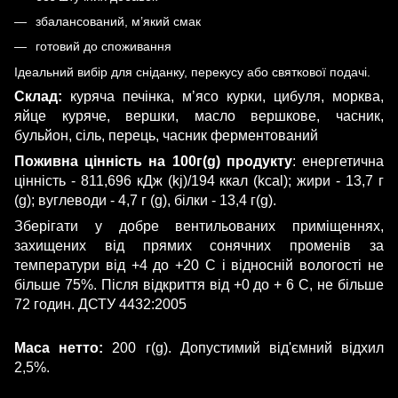
збалансований, м’який смак
готовий до споживання
Ідеальний вибір для сніданку, перекусу або святкової подачі.
Склад:
куряча печінка, мʼясо курки, цибуля, морква,
яйце куряче, вершки, масло вершкове, часник,
бульйон, сіль, перець, часник ферментований
Поживна цінність на 100г(g) продукту
: енергетична
цінність - 811,696 кДж (kj)/194 ккал (kcal); жири - 13,7 г
(g); вуглеводи - 4,7 г (g), білки - 13,4 г(g).
Зберігати у добре вентильованих приміщеннях,
захищених від прямих сонячних променів за
температури від +4 до +20 С і відносній вологості не
більше 75%. Після відкриття від +0 до + 6 С, не більше
72 годин. ДСТУ 4432:2005
Маса нетто:
200 г(g).
Допустимий від'ємний відхил
2,5%.